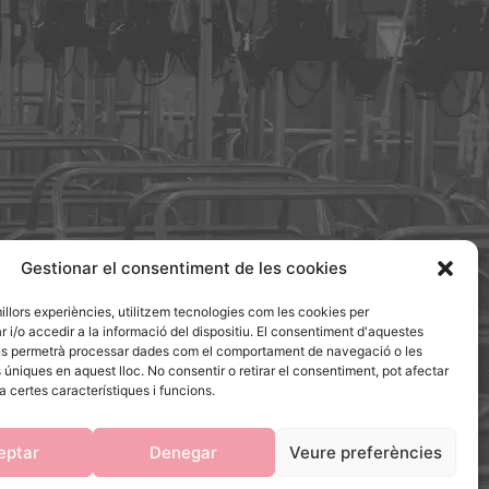
Gestionar el consentiment de les cookies
millors experiències, utilitzem tecnologies com les cookies per
/o accedir a la informació del dispositiu. El consentiment d'aquestes
ns permetrà processar dades com el comportament de navegació o les
ÇAT PELS FONS NEXT GENERATION DEL MECANISME DE
s úniques en aquest lloc. No consentir o retirar el consentiment, pot afectar
CUPERACIÓ I RESILIÈNCIA
 certes característiques i funcions.
eptar
Denegar
Veure preferències