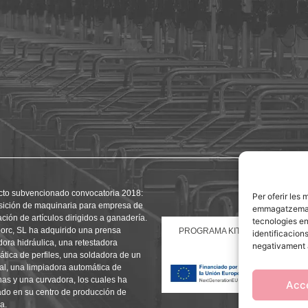
cto subvencionado convocatoria 2018:
Per oferir les 
sición de maquinaria para empresa de
emmagatzemar i
ación de artículos dirigidos a ganadería.
tecnologies e
orc, SL ha adquirido una prensa
PROGRAMA KIT DIGITAL FINAN
identificacion
ora hidráulica, una retestadora
RE
negativament a
tica de perfiles, una soldadora de un
al, una limpiadora automática de
as y una curvadora, los cuales ha
Acc
ado en su centro de producción de
a.