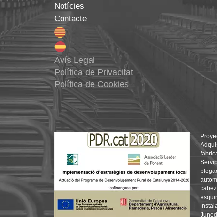
Notícies
Contacte
Avís Legal
Política de Privacitat
Política de Cookies
Proye
Adqui
fabric
Servip
plegad
automá
cabez
esquin
instal
Juned