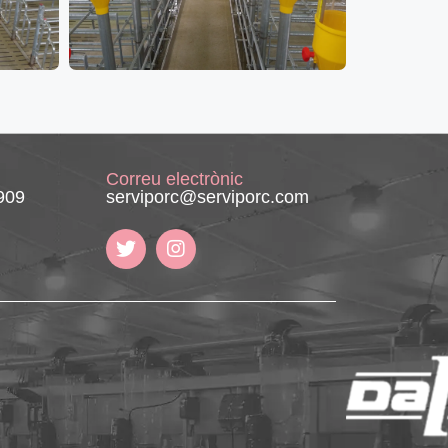
Correu electrònic
909
serviporc@serviporc.com