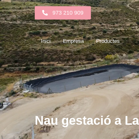
973 210 909
Inici
Empresa
Productes
Nau gestació a La