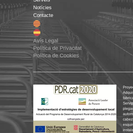
Notícies
Contacte
Avís Legal
Política de Privacitat
Política de Cookies
Proye
Adqui
fabric
Servip
plegad
automá
cabez
esquin
instal