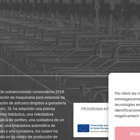
cto subvencionado convocatoria 2018:
Per oferir les 
sición de maquinaria para empresa de
emmagatzemar i
ación de artículos dirigidos a ganadería.
tecnologies e
orc, SL ha adquirido una prensa
PROGRAMA KIT DIGITAL FINAN
identificacion
ora hidráulica, una retestadora
RE
negativament a
tica de perfiles, una soldadora de un
al, una limpiadora automática de
as y una curvadora, los cuales ha
Acc
ado en su centro de producción de