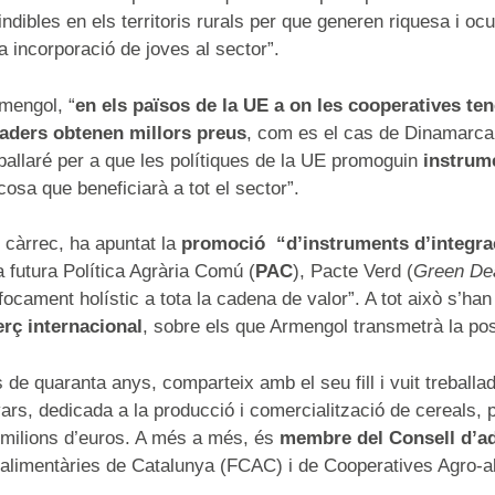
dibles en els territoris rurals per que generen riquesa i o
la incorporació de joves al sector”.
mengol, “
en els països de la UE a on les cooperatives te
maders obtenen millors preus
, com es el cas de Dinamarca
ballaré per a que les polítiques de la UE promoguin
instrume
 cosa que beneficiarà a tot el sector”.
 càrrec, ha apuntat la
promoció “d’instruments d’integrac
 futura Política Agrària Comú (
PAC
), Pacte Verd (
Green De
focament holístic a tota la cadena de valor”. A tot això s’ha
erç internacional
, sobre els que Armengol transmetrà la po
de quaranta anys, comparteix amb el seu fill i vuit treballad
Ivars, dedicada a la producció i comercialització de cereals,
0 milions d’euros. A més a més, és
membre del Consell d’ad
alimentàries de Catalunya (FCAC) i de Cooperatives Agro-a