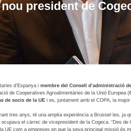
nou president de Coge
taries d’Espanya i
membre del Consell d’administració d
ració de Cooperatives Agroalimentàries de la Unió Europea (
ns de socis de la UE
i es, juntament amb el COPA, la major 
rant tres anys, té una amplia experiència a Brussel·les, ja 
cupava el càrrec de vicepresident de la Cogeca. “Des de la
la UE com a empreses en que la seva principal missió és mill