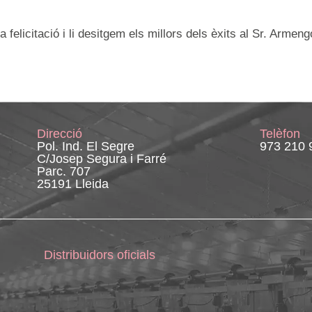
felicitació i li desitgem els millors dels èxits al Sr. Armeng
Direcció
Telèfon
Pol. Ind. El Segre
973 210 
C/Josep Segura i Farré
Parc. 707
25191 Lleida
Distribuidors oficials