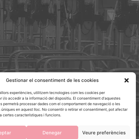
Gestionar el consentiment de les cookies
millors experiències, utilitzem tecnologies com les cookies per
/o accedir a la informació del dispositiu. El consentiment d'aquestes
ns permetrà processar dades com el comportament de navegació o les
ÇAT PELS FONS NEXT GENERATION DEL MECANISME DE
s úniques en aquest lloc. No consentir o retirar el consentiment, pot afectar
CUPERACIÓ I RESILIÈNCIA
 certes característiques i funcions.
eptar
Denegar
Veure preferències