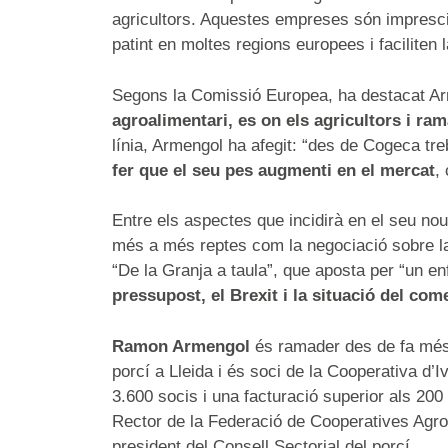
agricultors. Aquestes empreses són imprescin
patint en moltes regions europees i faciliten 
Segons la Comissió Europea, ha destacat Ar
agroalimentari, es on els agricultors i ra
línia, Armengol ha afegit: “des de Cogeca tre
fer que el seu pes augmenti en el mercat
,
Entre els aspectes que incidirà en el seu nou
més a més reptes com la negociació sobre la
“De la Granja a taula”, que aposta per “un en
pressupost, el Brexit i la situació del com
Ramon Armengol
és ramader des de fa més 
porcí a Lleida i és soci de la Cooperativa d’
3.600 socis i una facturació superior als 20
Rector de la Federació de Cooperatives Agro
president del Consell Sectorial del porcí.