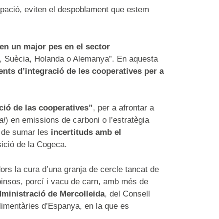
cupació, eviten el despoblament que estem
nen un major pes en el sector
, Suècia, Holanda o Alemanya”. En aquesta
nts d’integració de les cooperatives per a
ió de las cooperatives”
, per a afrontar a
al
) en emissions de carboni o l’estratègia
n de sumar les
incertituds amb el
sició de la Cogeca.
ors la cura d’una granja de cercle tancat de
 pinsos, porcí i vacu de carn, amb més de
ministració de Mercolleida
, del Consell
limentàries d’Espanya, en la que es