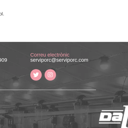
ol.
Correu electrònic
909
serviporc@serviporc.com