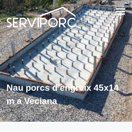
Nau porcs d’engreix 45x14
m a Veciana