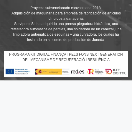
Proyecto subvencionado convocatoria 2018:
Adquisición de maquinaria para empresa de fabricación de artículos
dirigidos a ganadería.
Serviporc, SL ha adquirido una prensa plegadora hidráulica, una
retestadora automática de perfiles, una soldadora de un cabezal, una
limpiadora automática de esquinas y una curvadora, los cuales ha
instalado en su centro de producción de Juneda.
PROGRAMA KIT DIGITAL FINANÇAT PELS FONS NEXT GENERATION
DEL MECANISME DE RECUPERACIÓ I RESILIÈNCIA