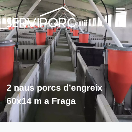
2 naus porcs d’engreix
60x14 m a Fraga