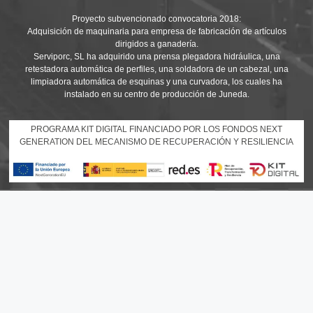
Proyecto subvencionado convocatoria 2018:
Adquisición de maquinaria para empresa de fabricación de artículos
dirigidos a ganadería.
Serviporc, SL ha adquirido una prensa plegadora hidráulica, una
retestadora automática de perfiles, una soldadora de un cabezal, una
limpiadora automática de esquinas y una curvadora, los cuales ha
instalado en su centro de producción de Juneda.
PROGRAMA KIT DIGITAL FINANCIADO POR LOS FONDOS NEXT
GENERATION DEL MECANISMO DE RECUPERACIÓN Y RESILIENCIA