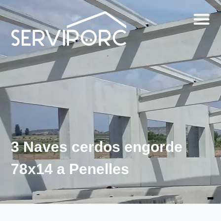
3 Naves cerdos engorde
78x14 a Penelles