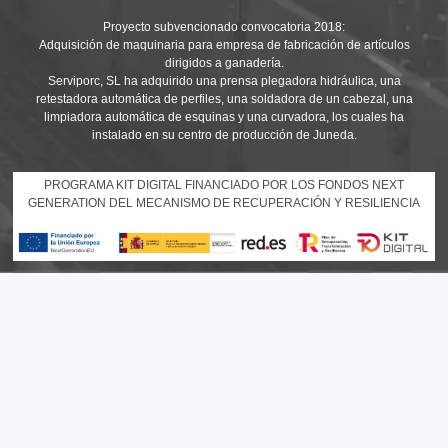
Proyecto subvencionado convocatoria 2018:
Adquisición de maquinaria para empresa de fabricación de artículos
dirigidos a ganadería.
Serviporc, SL ha adquirido una prensa plegadora hidráulica, una
retestadora automática de perfiles, una soldadora de un cabezal, una
limpiadora automática de esquinas y una curvadora, los cuales ha
instalado en su centro de producción de Juneda.
PROGRAMA KIT DIGITAL FINANCIADO POR LOS FONDOS NEXT
GENERATION DEL MECANISMO DE RECUPERACIÓN Y RESILIENCIA